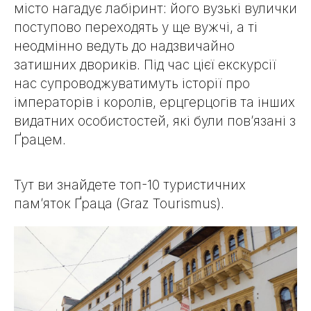
місто нагадує лабіринт: його вузькі вулички
поступово переходять у ще вужчі, а ті
неодмінно ведуть до надзвичайно
затишних двориків. Під час цієї екскурсії
нас супроводжуватимуть історії про
імператорів і королів, ерцгерцогів та інших
видатних особистостей, які були пов’язані з
Ґрацем.
Тут ви знайдете топ-10 туристичних
пам’яток Ґраца (Graz Tourismus).