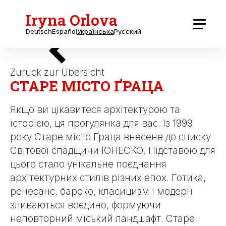
Iryna Orlova
Deutsch
Español
Українська
Русский
Zurück zur Übersicht
СТАРЕ МІСТО ҐРАЦА
Якщо ви цікавитеся архітектурою та
історією, ця прогулянка для вас. Із 1999
року Старе місто Ґраца внесене до списку
Світової спадщини ЮНЕСКО. Підставою для
цього стало унікальне поєднання
архітектурних стилів різних епох. Готика,
ренесанс, бароко, класицизм і модерн
зливаються воєдино, формуючи
неповторний міський ландшафт. Старе