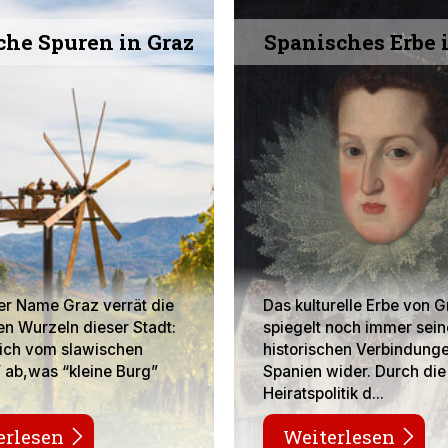
che Spuren in Graz
Spanisches Erbe 
er Name Graz verrät die
Das kulturelle Erbe von G
en Wurzeln dieser Stadt:
spiegelt noch immer sein
 sich vom slawischen
historischen Verbindung
 ab,was “kleine Burg”
Spanien wider. Durch die
Heiratspolitik d...
erlesen
Weiterlesen