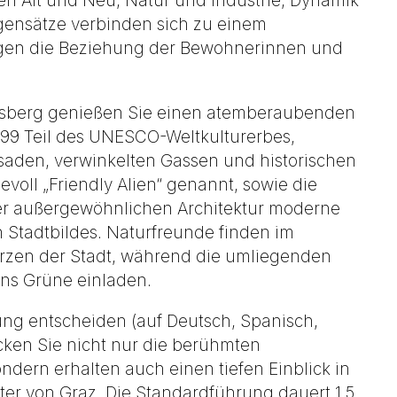
ffen Alt und Neu, Natur und Industrie, Dynamik
gensätze verbinden sich zu einem
rägen die Beziehung der Bewohnerinnen und
ssberg genießen Sie einen atemberaubenden
 1999 Teil des UNESCO-Weltkulturerbes,
ssaden, verwinkelten Gassen und historischen
evoll „Friendly Alien“ genannt, sowie die
er außergewöhnlichen Architektur moderne
n Stadtbildes. Naturfreunde finden im
rzen der Stadt, während die umliegenden
ns Grüne einladen.
ung entscheiden (auf Deutsch, Spanisch,
cken Sie nicht nur die berühmten
dern erhalten auch einen tiefen Einblick in
er von Graz. Die Standardführung dauert 1,5