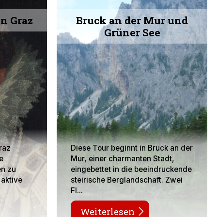
in Graz
Bruck an der Mur und
Grüner See
raz
Diese Tour beginnt in Bruck an der
e
Mur, einer charmanten Stadt,
en zu
eingebettet in die beeindruckende
 aktive
steirische Berglandschaft. Zwei
Fl...
Weiterlesen