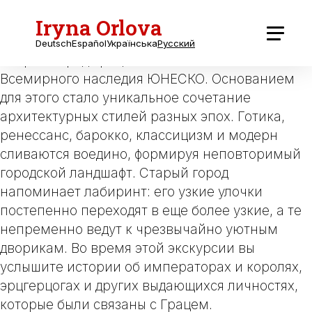
Iryna Orlova
Если вы интересуетесь архитектурой и
историей, эта прогулка для вас. С 1999 года
Deutsch
Español
Українська
Русский
Старый город Граца внесен в список
Всемирного наследия ЮНЕСКО. Основанием
для этого стало уникальное сочетание
архитектурных стилей разных эпох. Готика,
ренессанс, барокко, классицизм и модерн
сливаются воедино, формируя неповторимый
городской ландшафт. Старый город
напоминает лабиринт: его узкие улочки
постепенно переходят в еще более узкие, а те
непременно ведут к чрезвычайно уютным
дворикам. Во время этой экскурсии вы
услышите истории об императорах и королях,
эрцгерцогах и других выдающихся личностях,
которые были связаны с Грацем.