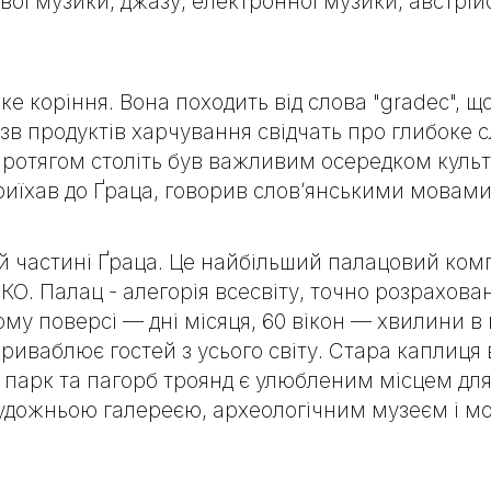
ової музики, джазу, електронної музики, австрій
ке коріння. Вона походить від слова "gradec", 
назв продуктів харчування свідчать про глибоке 
отягом століть був важливим осередком культур
 приїхав до Ґраца, говорив слов’янськими мовами
 частині Ґраца. Це найбільший палацовий компле
О. Палац - алегорія всесвіту, точно розрахов
жному поверсі — дні місяця, 60 вікон — хвилини 
, приваблює гостей з усього світу. Стара капли
 парк та пагорб троянд є улюбленим місцем для
 художньою галереєю, археологічним музеєм і 