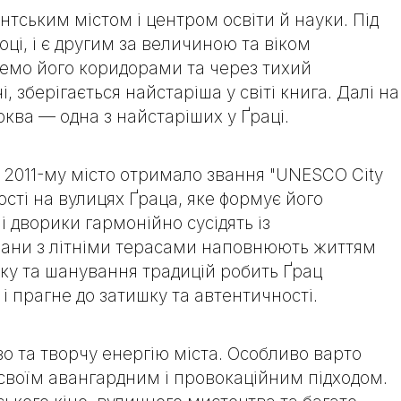
тським містом і центром освіти й науки. Під
оці, і є другим за величиною та віком
демо його коридорами та через тихий
і, зберігається
найстаріша у світі книга
. Далі на
рква — одна з найстаріших у Ґраці.
 2011-му місто отримало звання "
UNESCO City
ності на вулицях Ґраца, яке формує його
і дворики гармонійно сусідять із
рани з літніми терасами наповнюють життям
тку та шанування традицій робить Ґрац
і прагне до затишку та автентичності.
во та творчу енергію міста. Особливо варто
своїм авангардним і провокаційним підходом.