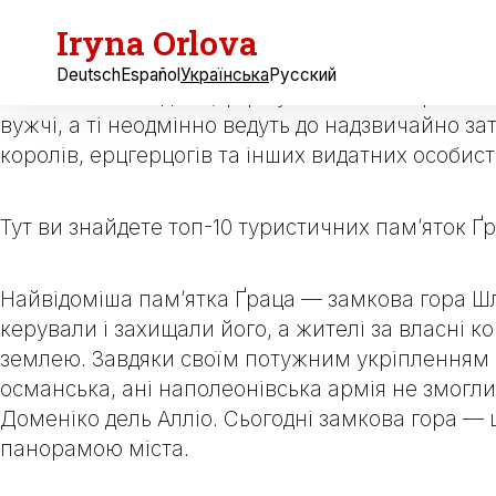
Iryna Orlova
Якщо ви цікавитеся архітектурою та історією, ц
ЮНЕСКО. Підставою для цього стало унікальне п
Deutsch
Español
Українська
Русский
зливаються воєдино, формуючи неповторний міс
вужчі, а ті неодмінно ведуть до надзвичайно зат
королів, ерцгерцогів та інших видатних особисто
Тут ви знайдете топ-10 туристичних пам’яток Ґр
Найвідоміша пам’ятка Ґраца — замкова гора
Ш
керували і захищали його, а жителі за власні ко
землею. Завдяки своїм потужним укріпленням Ш
османська, ані наполеонівська армія не змогли 
Доменіко дель Алліо. Сьогодні замкова гора — 
панорамою міста.