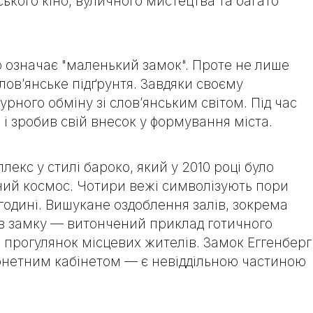
ського кіно, вуличного мистецтва та багато
що означає "маленький замок". Проте не лише
слов’янське підґрунтя. Завдяки своєму
ного обміну зі слов’янським світом. Під час
 і зробив свій внесок у формування міста.
кс у стилі бароко, який у 2010 році було
аний космос. Чотири вежі символізують пори
в годині. Вишукане оздоблення залів, зокрема
ця в замку — витончений приклад готичного
 прогулянок місцевих жителів. Замок Еггенберг
монетним кабінетом — є невіддільною частиною