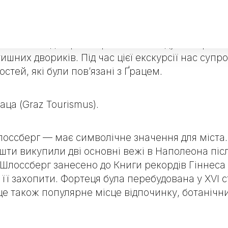
я прогулянка для вас. Із 1999 року Старе місто 
оєднання архітектурних стилів різних епох. Го
ький ландшафт. Старе місто нагадує лабіринт: 
ишних двориків. Під час цієї екскурсії нас супр
стей, які були пов’язані з Ґрацем.
аца (Graz Tourismus).
лоссберг
— має символічне значення для міста. 
шти викупили дві основні вежі в Наполеона після
лоссберг занесено до Книги рекордів Гіннеса я
її захопити. Фортеця була перебудована у XVI ст
це також популярне місце відпочинку, ботанічн