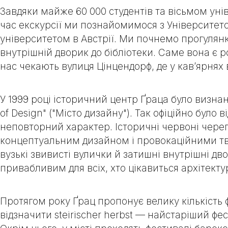
Завдяки майже 60 000 студентів та вісьмом уні
час екскурсії ми познайомимося з
Університет
університетом в Австрії. Ми почнемо прогуля
внутрішній дворик до бібліотеки. Саме вона є р
нас чекають вулиця Цінцендорф, де у кав’ярнях 
У 1999 році історичний центр Ґраца було визна
of Design
" ("Місто дизайну"). Так офіційно було
неповторний характер. Історичні червоні череп
концептуальним дизайном і провокаційними тв
вузькі звивисті вулички й затишні внутрішні дв
привабливим для всіх, хто цікавиться архітекту
Протягом року Ґрац пропонує велику кількість 
відзначити
steirischer herbst
— найстаріший фест