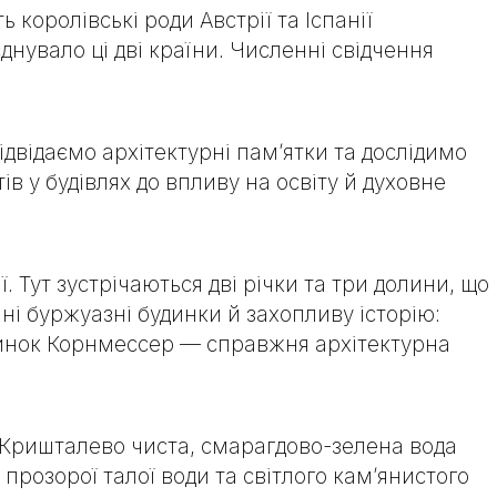
 королівські роди Австрії та Іспанії
єднувало ці дві країни. Численні свідчення
відвідаємо архітектурні пам’ятки та дослідимо
ів у будівлях до впливу на освіту й духовне
Тут зустрічаються дві річки та три долини, що
і буржуазні будинки й захопливу історію:
инок Корнмессер — справжня архітектурна
 Кришталево чиста, смарагдово-зелена вода
прозорої талої води та світлого кам’янистого