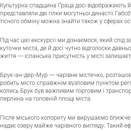
Культурна спадщина Ґраца досі відображають його
представляли дві гілки могутньої династії Габсб
тісного обміну можна знайти також у сферах осві
Під час цієї екскурсії ми дізнаємося, який слід
куточки міста, де й досі чутно відголоски давнь
життя — іспанська присутність у місті залишає
Брук-ан-дер-Мур — чарівне містечко, розташова
робить місто справжнім вузловим пунктом регіо
колись Брук був важливим торговим і транспо
перлина на головній площі міста.
Після міського колориту ми вирушаємо ближче
надає озеру майже чарівного вигляду. Такий еф