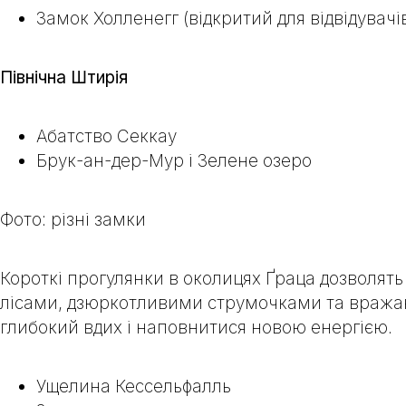
Замок Холленегг
(відкритий для відвідувачі
Північна Штирія
Абатство Секкау
Брук-ан-дер-Мур і Зелене озеро
Фото: різні замки
Короткі прогулянки в околицях Ґраца дозволять 
лісами, дзюркотливими струмочками та вражаюч
глибокий вдих і наповнитися новою енергією.
Ущелина Кессельфалль