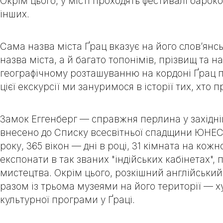
Окрім цього, у місті проходять фестивалі барок
інших.
Сама назва міста Ґрац вказує на його слов’янсь
назва міста, а й багато топонімів, прізвищ та 
географічному розташуванню на кордоні Ґрац пр
цієї екскурсії ми зануримося в історії тих, хто
Замок Еггенберг
— справжня перлина у західній
внесено до Списку всесвітньої спадщини ЮНЕСК
року, 365 вікон — дні в році, 31 кімната на ко
експонати в так званих "індійських кабінетах"
мистецтва. Окрім цього, розкішний англійський
разом із трьома музеями на його території —
культурної програми у Ґраці.