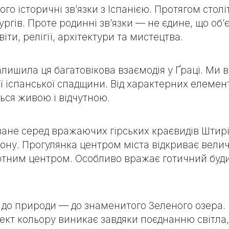
 історичні зв’язки з Іспанією. Протягом століть
ургів. Проте родинні зв’язки — не єдине, що об’
ти, релігії, архітектури та мистецтва.
 залишила ця багатовікова взаємодія у Ґраці. Ми 
ої іспанської спадщини. Від характерних елемент
ться живою і відчутною.
не серед вражаючих гірських краєвидів Штирії. 
ну. Прогулянка центром міста відкриває величн
ртним центром. Особливо вражає готичний буд
 до природи — до знаменитого Зеленого озера.
ект кольору виникає завдяки поєднанню світла, 