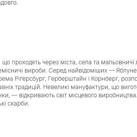
адовго.
 що проходять через міста, села та мальовнич
ремісничі вироби. Серед найвідоміших — Яблунев
крема
Ріґерсбург
,
Герберштайн
і
Корнберг
, розп
авніх традицій. Невеликі мануфактури, що виго
нки, — відкривають світ місцевого виробництва
кі скарби.