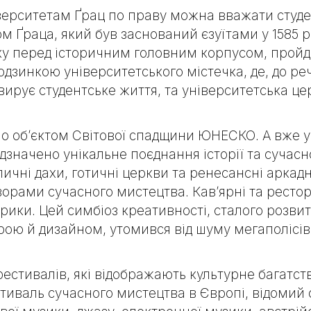
верситетам Ґрац по праву можна вважати студен
ом Ґраца
, який був заснований єзуїтами у 1585 р
нку перед історичним головним корпусом, прой
одзинкою університетського містечка, де, до реч
вирує студентське життя, та університетська це
но об’єктом Світової спадщини ЮНЕСКО. А вже у
 відзначено унікальне поєднання історії та сучас
ичні дахи, готичні церкви та ренесансні аркадн
орами сучасного мистецтва. Кав’ярні та ресто
орики. Цей симбіоз креативності, сталого розви
рою й дизайном, утомився від шуму мегаполісів 
фестивалів, які відображають культурне багатст
иваль сучасного мистецтва в Європі, відомий 