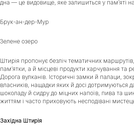
дна — це видовище, яке залишиться у пам’яті н
Брук-ан-дер-Мур
Зелене озеро
Штирія пропонує безліч тематичних маршрутів,
пам’ятки, а й місцеві продукти харчування та 
Дорога вулканів. Історичні замки й палаци, зо
власників, нащадки яких й досі дотримуються д
шоколаду й сидру до міцних напоїв, пива та ши
життям і часто приховують несподівані мистець
Західна Штирія