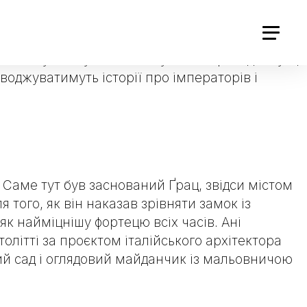
Ґраца внесене до списку Світової спадщини
тика, ренесанс, бароко, класицизм і модерн
його вузькі вулички поступово переходять у ще
оводжуватимуть історії про імператорів і
Саме тут був заснований Ґрац, звідси містом
 того, як він наказав зрівняти замок із
к найміцнішу фортецю всіх часів. Ані
олітті за проєктом італійського архітектора
ий сад і оглядовий майданчик із мальовничою